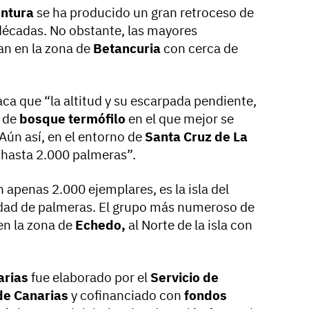
entura
se ha producido un gran retroceso de
 décadas. No obstante, las mayores
an en la zona de
Betancuria
con cerca de
ca que “la altitud y su escarpada pendiente,
n de
bosque termófilo
en el que mejor se
 Aún así, en el entorno de
Santa Cruz de La
 hasta 2.000 palmeras”.
 apenas 2.000 ejemplares, es la isla del
dad de palmeras. El grupo más numeroso de
en la zona de
Echedo,
al Norte de la isla con
arias
fue elaborado por el
Servicio de
de Canarias
y cofinanciado con
fondos