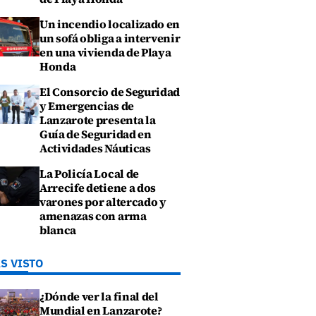
Un incendio localizado en
un sofá obliga a intervenir
en una vivienda de Playa
Honda
El Consorcio de Seguridad
y Emergencias de
Lanzarote presenta la
Guía de Seguridad en
Actividades Náuticas
La Policía Local de
Arrecife detiene a dos
varones por altercado y
amenazas con arma
blanca
S VISTO
¿Dónde ver la final del
Mundial en Lanzarote?