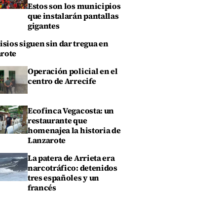
Estos son los municipios
que instalarán pantallas
gigantes
isios siguen sin dar tregua en
rote
Operación policial en el
centro de Arrecife
Ecofinca Vegacosta: un
restaurante que
homenajea la historia de
Lanzarote
La patera de Arrieta era
narcotráfico: detenidos
tres españoles y un
francés