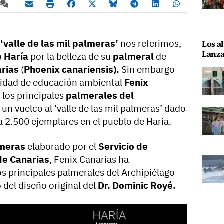
l
‘valle de las mil palmeras’
nos referimos,
Los al
Lanza
 Haría
por la belleza de su
palmeral
de
arias
(
Phoenix canariensis).
Sin embargo
ntidad de educación ambiental
Fenix
 los principales
palmerales del
un vuelco al ‘valle de las mil palmeras’ dado
a 2.500 ejemplares en el pueblo de Haría.
lmeras
elaborado por el
Servicio de
de Canarias
, Fenix Canarias ha
os principales palmerales del Archipiélago
del diseño original del
Dr. Dominic Royé.