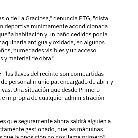
asio de La Graciosa," denuncia PTG, "dista
ón deportiva mínimamente acondicionada.
queña habitación y un baño cedidos por la
aquinaria antigua y oxidada, en algunos
años, humedades visibles y un acceso
 y material de obra."
"las llaves del recinto son compartidas
a de personal municipal encargado de abrir y
tivas. Una situación que desde Primero
a e impropia de cualquier administración
es que seguramente ahora saldrá alguien a
ectamente gestionado, que las máquinas
s que la oposición no nos llama primero”,