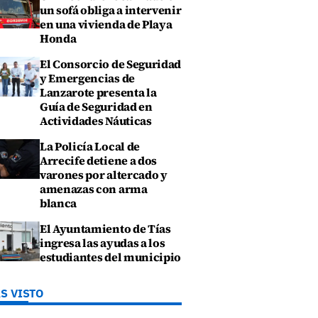
un sofá obliga a intervenir
en una vivienda de Playa
Honda
El Consorcio de Seguridad
y Emergencias de
Lanzarote presenta la
Guía de Seguridad en
Actividades Náuticas
La Policía Local de
Arrecife detiene a dos
varones por altercado y
amenazas con arma
blanca
El Ayuntamiento de Tías
ingresa las ayudas a los
estudiantes del municipio
S VISTO