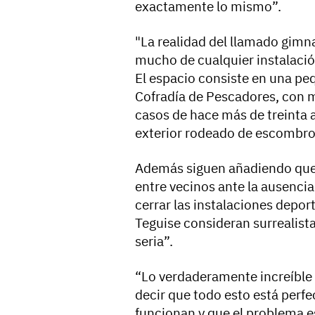
exactamente lo mismo”.
"La realidad del llamado gimn
mucho de cualquier instalaci
El espacio consiste en una pe
Cofradía de Pescadores, con m
casos de hace más de treinta 
exterior rodeado de escombros
Además siguen añadiendo que 
entre vecinos ante la ausenci
cerrar las instalaciones depor
Teguise consideran surrealist
seria”.
“Lo verdaderamente increíble 
decir que todo esto está perf
funcionan y que el problema e