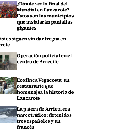
¿Dónde ver la final del
Mundial en Lanzarote?
Estos son los municipios
que instalarán pantallas
gigantes
isios siguen sin dar tregua en
rote
Operación policial en el
centro de Arrecife
Ecofinca Vegacosta: un
restaurante que
homenajea la historia de
Lanzarote
La patera de Arrieta era
narcotráfico: detenidos
tres españoles y un
francés