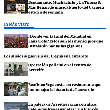
Bustamante, Muchachito y La Tiñosa &
Más llenan de música Puerto del Carmen
este fin de semana
LO MÁS VISTO
¿Dónde ver la final del Mundial en
Lanzarote? Estos son los municipios que
instalarán pantallas gigantes
Los alisios siguen sin dar tregua en Lanzarote
Operación policial en el centro de
Arrecife
Ecofinca Vegacosta: un restaurante que
homenajea la historia de Lanzarote
La patera de Arrieta era narcotráfico:
detenidos tres españoles y un francés