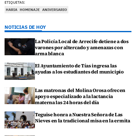
ETIQUETAS:
HARIA
HOMENAJE
ANIVERSARIO
NOTICIAS DE HOY
La Policía Local de Arrecife detiene a dos
varones por altercado y amenazas con
arma blanca
El Ayuntamiento de Tías ingresa las
ayudas a los estudiantes del municipio
Las matronas del Molina Orosa ofrecen
apoyo especializado a la lactancia
materna las 24 horas del día
Teguise honra a Nuestra Señora de Las
Nieves en la tradicional misa en la ermita