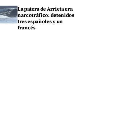
La patera de Arrieta era
narcotráfico: detenidos
tres españoles y un
francés