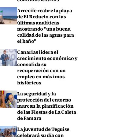
Arrecife reabre la playa
de El Reducto con las
últimas analíticas
mostrando "una buena
calidad de las aguas para
el baño"
Canarias lidera el
crecimiento económico y
consolida su
recuperación con un
empleo en máximos
históricos
La seguridad y la
protección del entorno
marcan la planificación
de las Fiestas de La Caleta
de Famara
La juventud de Teguise
celebrará su día con