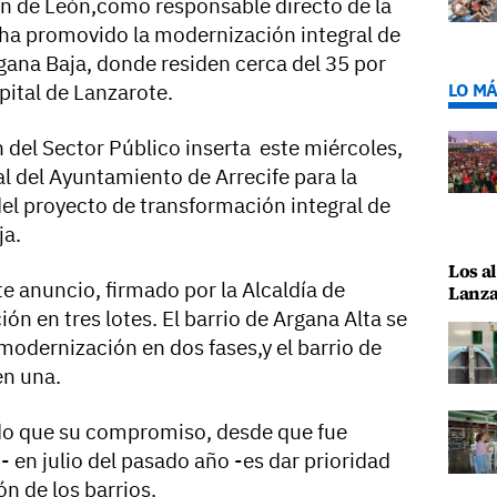
han de León,como responsable directo de la
 ha promovido la modernización integral de
rgana Baja, donde residen cerca del 35 por
pital de Lanzarote.
LO MÁ
 del Sector Público inserta este miércoles,
ial del Ayuntamiento de Arrecife para la
del proyecto de transformación integral de
ja.
Los al
te anuncio, firmado por la Alcaldía de
Lanza
ión en tres lotes. El barrio de Argana Alta se
modernización en dos fases,y el barrio de
en una.
do que su compromiso, desde que fue
 en julio del pasado año -es dar prioridad
n de los barrios.