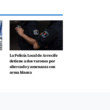
La Policía Local de Arrecife
detiene a dos varones por
altercado y amenazas con
arma blanca