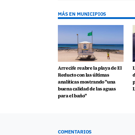
MÁS EN MUNICIPIOS
Arrecife reabre la playa de El
L
Reducto con las últimas
d
analíticas mostrando "una
p
buena calidad de las aguas
L
para el baño"
COMENTARIOS