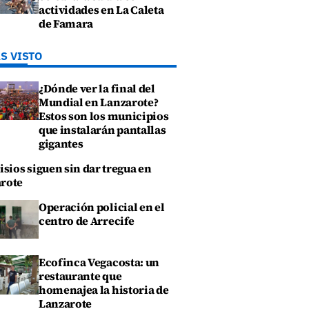
actividades en La Caleta
de Famara
S VISTO
¿Dónde ver la final del
Mundial en Lanzarote?
Estos son los municipios
que instalarán pantallas
gigantes
isios siguen sin dar tregua en
rote
Operación policial en el
centro de Arrecife
Ecofinca Vegacosta: un
restaurante que
homenajea la historia de
Lanzarote