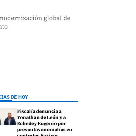
a modernización global de
dato
CIAS DE HOY
Fiscalía denuncia a
Yonathan de León y a
Echedey Eugenio por
presuntas anomalías en
contratos festivos