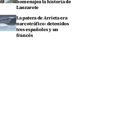
homenajea la historia de
Lanzarote
La patera de Arrieta era
narcotráfico: detenidos
tres españoles y un
francés