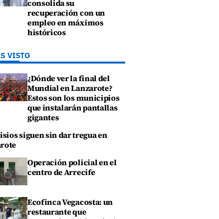
consolida su
recuperación con un
empleo en máximos
históricos
S VISTO
¿Dónde ver la final del
Mundial en Lanzarote?
Estos son los municipios
que instalarán pantallas
gigantes
isios siguen sin dar tregua en
rote
Operación policial en el
centro de Arrecife
Ecofinca Vegacosta: un
restaurante que