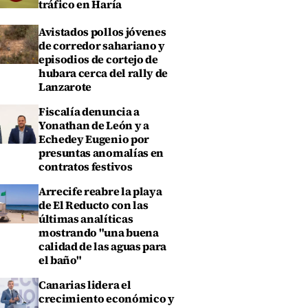
tráfico en Haría
Avistados pollos jóvenes
de corredor sahariano y
episodios de cortejo de
hubara cerca del rally de
Lanzarote
Fiscalía denuncia a
Yonathan de León y a
Echedey Eugenio por
presuntas anomalías en
contratos festivos
Arrecife reabre la playa
de El Reducto con las
últimas analíticas
mostrando "una buena
calidad de las aguas para
el baño"
Canarias lidera el
crecimiento económico y