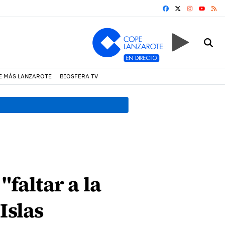
FACEBOOK
X
INSTAGRA
RS
YOUTUB
E MÁS LANZAROTE
BIOSFERA TV
08:49 h.
Avistados pollos j
"faltar a la
Islas