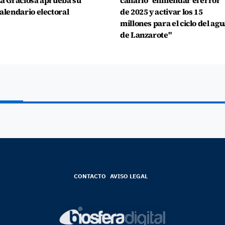
a Graciosa aprueba su
canario "enmendar el error
alendario electoral
de 2025 y activar los 15
millones para el ciclo del agu
de Lanzarote"
CONTACTO
AVISO LEGAL