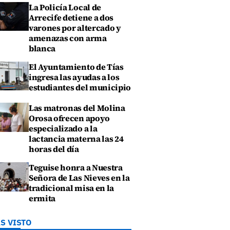
La Policía Local de
Arrecife detiene a dos
varones por altercado y
amenazas con arma
blanca
El Ayuntamiento de Tías
ingresa las ayudas a los
estudiantes del municipio
Las matronas del Molina
Orosa ofrecen apoyo
especializado a la
lactancia materna las 24
horas del día
Teguise honra a Nuestra
Señora de Las Nieves en la
tradicional misa en la
ermita
S VISTO