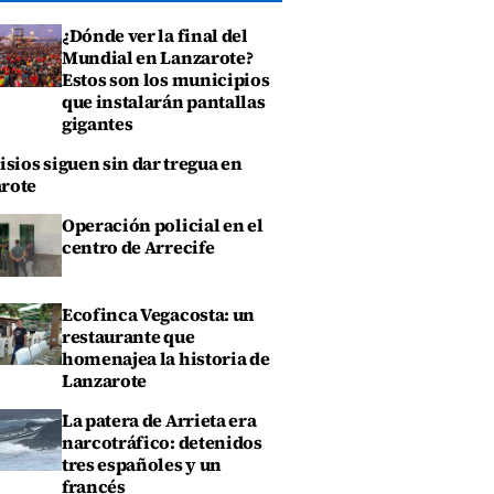
¿Dónde ver la final del
Mundial en Lanzarote?
Estos son los municipios
que instalarán pantallas
gigantes
isios siguen sin dar tregua en
rote
Operación policial en el
centro de Arrecife
Ecofinca Vegacosta: un
restaurante que
homenajea la historia de
Lanzarote
La patera de Arrieta era
narcotráfico: detenidos
tres españoles y un
francés