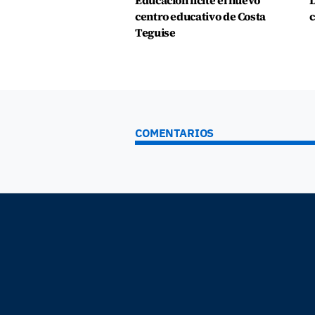
Educación licite el nuevo
L
centro educativo de Costa
c
Teguise
COMENTARIOS