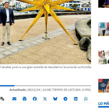
El alcalde junto a una gran estrella de Navidad en la zona de La Puntilla
Actualizado:
28/11/24 |
14:08
| TIEMPO DE LECTURA: 5 MIN.
LO MÁ