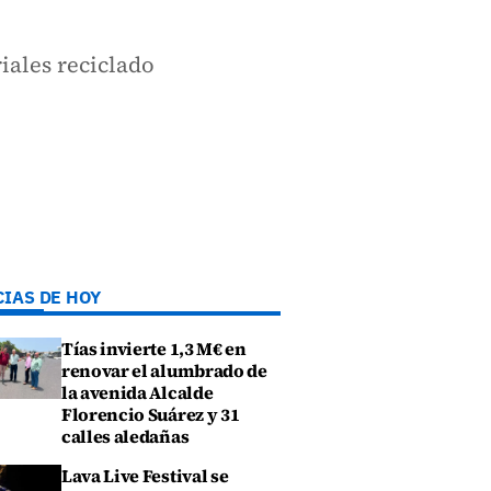
riales reciclado
CIAS DE HOY
Tías invierte 1,3 M€ en
renovar el alumbrado de
la avenida Alcalde
Florencio Suárez y 31
calles aledañas
Lava Live Festival se