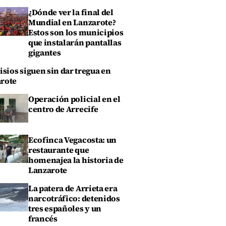
¿Dónde ver la final del
Mundial en Lanzarote?
Estos son los municipios
que instalarán pantallas
gigantes
isios siguen sin dar tregua en
rote
Operación policial en el
centro de Arrecife
Ecofinca Vegacosta: un
restaurante que
homenajea la historia de
Lanzarote
La patera de Arrieta era
narcotráfico: detenidos
tres españoles y un
francés