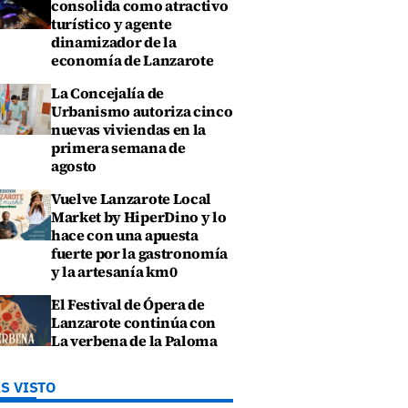
consolida como atractivo
turístico y agente
dinamizador de la
economía de Lanzarote
La Concejalía de
Urbanismo autoriza cinco
nuevas viviendas en la
primera semana de
agosto
Vuelve Lanzarote Local
Market by HiperDino y lo
hace con una apuesta
fuerte por la gastronomía
y la artesanía km0
El Festival de Ópera de
Lanzarote continúa con
La verbena de la Paloma
S VISTO