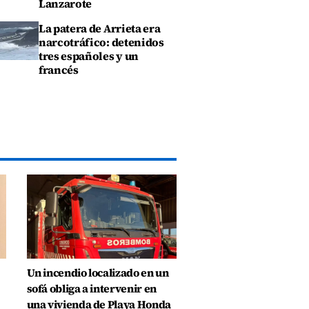
Lanzarote
La patera de Arrieta era
narcotráfico: detenidos
tres españoles y un
francés
Un incendio localizado en un
sofá obliga a intervenir en
una vivienda de Playa Honda