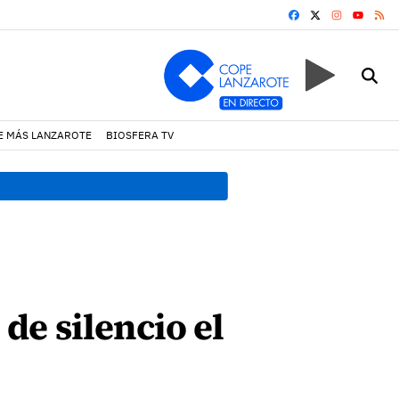
FACEBOOK
X
INSTAGRA
RS
YOUTUB
E MÁS LANZAROTE
BIOSFERA TV
08:49 h.
Avistados pollos j
e silencio el