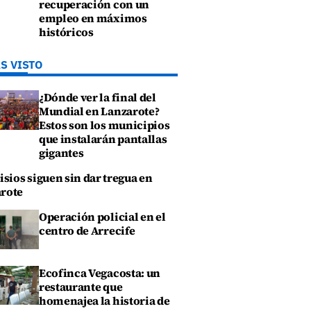
recuperación con un
empleo en máximos
históricos
S VISTO
¿Dónde ver la final del
Mundial en Lanzarote?
Estos son los municipios
que instalarán pantallas
gigantes
isios siguen sin dar tregua en
rote
Operación policial en el
centro de Arrecife
Ecofinca Vegacosta: un
restaurante que
homenajea la historia de