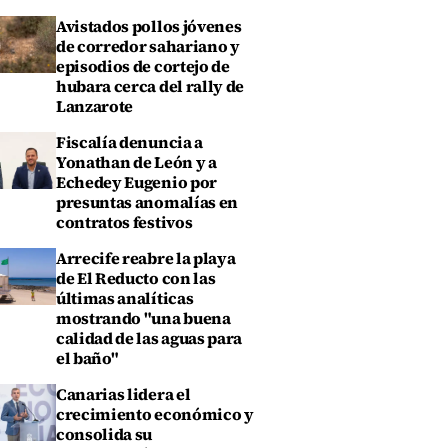
Avistados pollos jóvenes
de corredor sahariano y
episodios de cortejo de
hubara cerca del rally de
Lanzarote
Fiscalía denuncia a
Yonathan de León y a
Echedey Eugenio por
presuntas anomalías en
contratos festivos
Arrecife reabre la playa
de El Reducto con las
últimas analíticas
mostrando "una buena
calidad de las aguas para
el baño"
Canarias lidera el
crecimiento económico y
consolida su