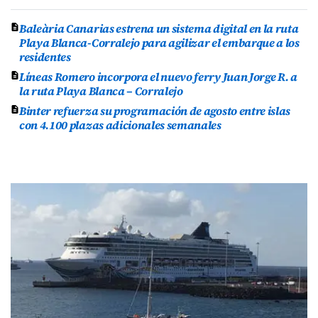
Baleària Canarias estrena un sistema digital en la ruta
Playa Blanca-Corralejo para agilizar el embarque a los
residentes
Líneas Romero incorpora el nuevo ferry Juan Jorge R. a
la ruta Playa Blanca – Corralejo
Binter refuerza su programación de agosto entre islas
con 4.100 plazas adicionales semanales