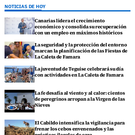
NOTICIAS DE HOY
Canarias lidera el crecimiento
económico y consolida su recuperación
con un empleo en máximos históricos
La seguridad y la protección del entorno
marcan la planificación de las Fiestas de
La Caleta de Famara
La juventud de Teguise celebrará su día
con actividades en La Caleta de Famara
La fe desafía al viento y al calor: cientos
de peregrinos arropan a la Virgen de las
Nieves
El Cabildo intensifica la vigilancia para
frenar los cebos envenenados y las
prácticas ilegales de caza