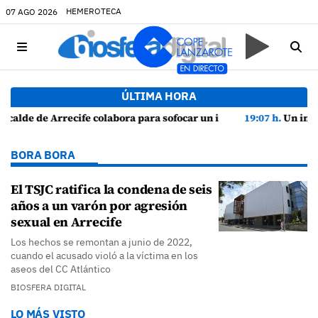
HEMEROTECA
07 AGO 2026
ÚLTIMA HORA
ra sofocar un incendio en una vivienda de Playa Honda
19:07 h.
Un incendio localizado en un sofá obliga
BORA BORA
El TSJC ratifica la condena de seis
años a un varón por agresión
sexual en Arrecife
Los hechos se remontan a junio de 2022,
cuando el acusado violó a la víctima en los
aseos del CC Atlántico
BIOSFERA DIGITAL
LO MÁS VISTO