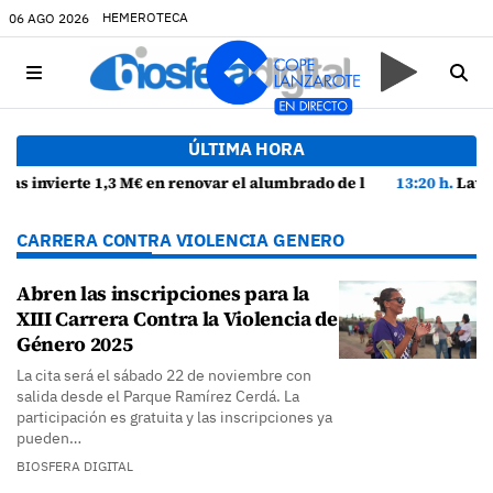
HEMEROTECA
06 AGO 2026
ÚLTIMA HORA
e la avenida Alcalde Florencio Suárez y 31 calles aledañas
13:20 h.
Lava Live Festival se consolida como atractivo turístico 
CARRERA CONTRA VIOLENCIA GENERO
Abren las inscripciones para la
XIII Carrera Contra la Violencia de
Género 2025
La cita será el sábado 22 de noviembre con
salida desde el Parque Ramírez Cerdá. La
participación es gratuita y las inscripciones ya
pueden…
BIOSFERA DIGITAL