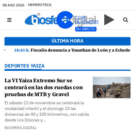
HEMEROTECA
08 AGO 2026
ÚLTIMA HORA
18:45 h.
Fiscalía denuncia a Yonathan de León y a Echedey Eugenio por presuntas anomalías en contratos festivos
DEPORTES YAIZA
La VI Yaiza Extremo Sur se
centrará en las dos ruedas con
pruebas de MTB y Gravel
El sábado 22 de noviembre se celebrará la
modalidad infantil y el domingo 23 las
distancias de 40 y 100 kilómetros, con salida
desde Los Dolores y…
BIOSFERA DIGITAL