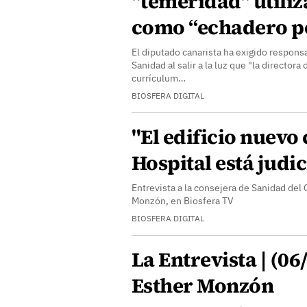
"temeridad" utiliz
como “echadero po
El diputado canarista ha exigido respons
Sanidad al salir a la luz que "la director
currículum…
BIOSFERA DIGITAL
"El edificio nuevo
Hospital está judi
Entrevista a la consejera de Sanidad del
Monzón, en Biosfera TV
BIOSFERA DIGITAL
La Entrevista | (0
Esther Monzón