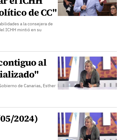
ar el ICHH
lítico de CC"
abilidades a la consejera de
a del ICHH mintió en su
 contiguo al
cializado"
 Gobierno de Canarias, Esther
6/05/2024)