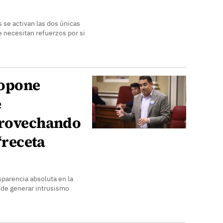
 se activan las dos únicas
 necesitan refuerzos por si
ropone
e
provechando
 “receta
sparencia absoluta en la
ede generar intrusismo