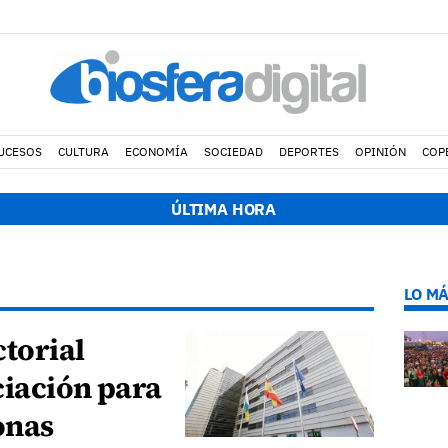
UCESOS
CULTURA
ECONOMÍA
SOCIEDAD
DEPORTES
OPINIÓN
COP
ÚLTIMA HORA
LO MÁ
torial
ciación para
onas