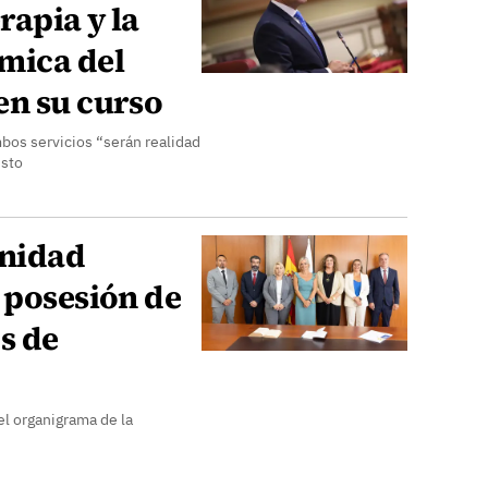
apia y la
mica del
en su curso
bos servicios “serán realidad
isto
anidad
 posesión de
s de
l organigrama de la