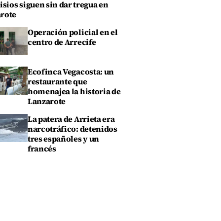
isios siguen sin dar tregua en
rote
Operación policial en el
centro de Arrecife
Ecofinca Vegacosta: un
restaurante que
homenajea la historia de
Lanzarote
La patera de Arrieta era
narcotráfico: detenidos
tres españoles y un
francés