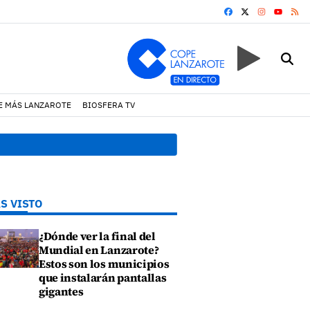
FACEBOOK
X
INSTAGRA
RS
YOUTUB
E MÁS LANZAROTE
BIOSFERA TV
10:11 h.
La fe desafía al vi
S VISTO
¿Dónde ver la final del
Mundial en Lanzarote?
Estos son los municipios
que instalarán pantallas
gigantes