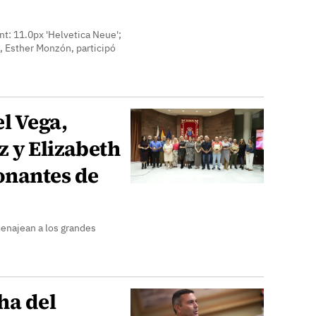
nt: 11.0px 'Helvetica Neue';
, Esther Monzón, participó
l Vega,
 y Elizabeth
onantes de
enajean a los grandes
ha del