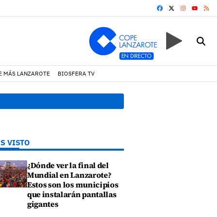
FACEBOOK
X
INSTAGRA
RS
YOUTUB
E MÁS LANZAROTE
BIOSFERA TV
19:07 h.
Un incendio locali
S VISTO
¿Dónde ver la final del
Mundial en Lanzarote?
Estos son los municipios
que instalarán pantallas
gigantes