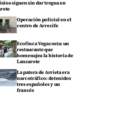
isios siguen sin dar tregua en
rote
Operación policial en el
centro de Arrecife
Ecofinca Vegacosta: un
restaurante que
homenajea la historia de
Lanzarote
La patera de Arrieta era
narcotráfico: detenidos
tres españoles y un
francés