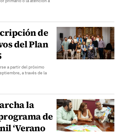
or primario o la atención a
scripción de
vos del Plan
5
rse a partir del próximo
eptiembre, a través de la
archa la
 programa de
nil ‘Verano