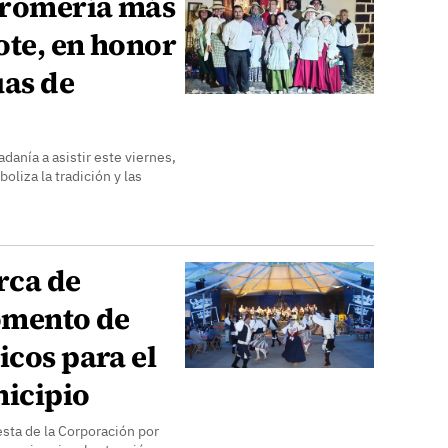
a romería más
ote, en honor
uas de
danía a asistir este viernes,
liza la tradición y las
rca de
fomento de
icos para el
nicipio
esta de la Corporación por