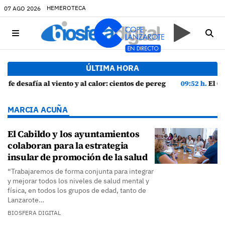
HEMEROTECA
07 AGO 2026
ÚLTIMA HORA
alor: cientos de peregrinos arropan a la Virgen de las Nieves
09:52 h.
El Cabildo intensifica la vigilancia para fr
MARCIA ACUÑA
El Cabildo y los ayuntamientos
colaboran para la estrategia
insular de promoción de la salud
“Trabajaremos de forma conjunta para integrar
y mejorar todos los niveles de salud mental y
física, en todos los grupos de edad, tanto de
Lanzarote…
BIOSFERA DIGITAL