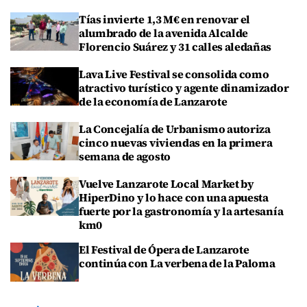
Tías invierte 1,3 M€ en renovar el
alumbrado de la avenida Alcalde
Florencio Suárez y 31 calles aledañas
Lava Live Festival se consolida como
atractivo turístico y agente dinamizador
de la economía de Lanzarote
La Concejalía de Urbanismo autoriza
cinco nuevas viviendas en la primera
semana de agosto
Vuelve Lanzarote Local Market by
HiperDino y lo hace con una apuesta
fuerte por la gastronomía y la artesanía
km0
El Festival de Ópera de Lanzarote
continúa con La verbena de la Paloma