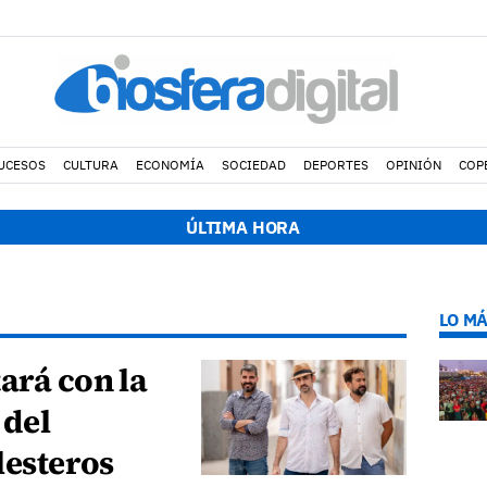
UCESOS
CULTURA
ECONOMÍA
SOCIEDAD
DEPORTES
OPINIÓN
COP
20:28 h.
El alcalde de Arrecife colabora para sofoca
ÚLTIMA HORA
LO MÁ
ará con la
 del
lesteros