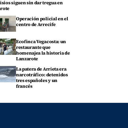
isios siguen sin dar tregua en
rote
Operación policial en el
centro de Arrecife
Ecofinca Vegacosta: un
restaurante que
homenajea la historia de
Lanzarote
La patera de Arrieta era
narcotráfico: detenidos
tres españoles y un
francés