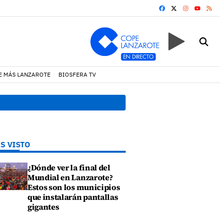
FACEBOOK
X
INSTAGRA
RS
YOUTUB
E MÁS LANZAROTE
BIOSFERA TV
r un incendio en una vivienda de Playa Honda
19:07 h.
Un incendio
S VISTO
¿Dónde ver la final del
Mundial en Lanzarote?
Estos son los municipios
que instalarán pantallas
gigantes