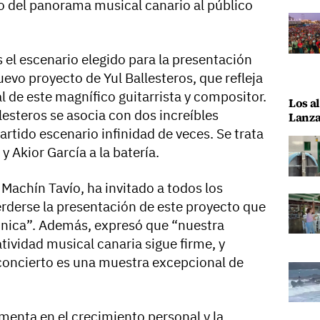
o del panorama musical canario al público
 el escenario elegido para la presentación
uevo proyecto de Yul Ballesteros, que refleja
l de este magnífico guitarrista y compositor.
Los al
llesteros se asocia con dos increíbles
Lanza
rtido escenario infinidad de veces. Se trata
y Akior García a la batería.
 Machín Tavío, ha invitado a todos los
rderse la presentación de este proyecto que
única”. Además, expresó que “nuestra
atividad musical canaria sigue firme, y
concierto es una muestra excepcional de
menta en el crecimiento personal y la