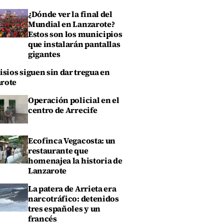
¿Dónde ver la final del
Mundial en Lanzarote?
Estos son los municipios
que instalarán pantallas
gigantes
isios siguen sin dar tregua en
rote
Operación policial en el
centro de Arrecife
Ecofinca Vegacosta: un
restaurante que
homenajea la historia de
Lanzarote
La patera de Arrieta era
narcotráfico: detenidos
tres españoles y un
francés