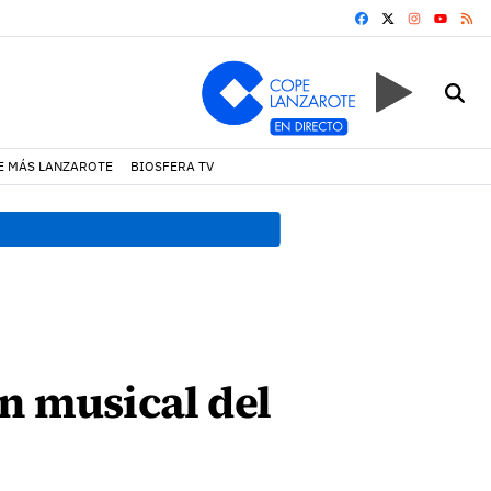
FACEBOOK
X
INSTAGRA
RS
YOUTUB
E MÁS LANZAROTE
BIOSFERA TV
19:07 h.
Un incendio locali
n musical del