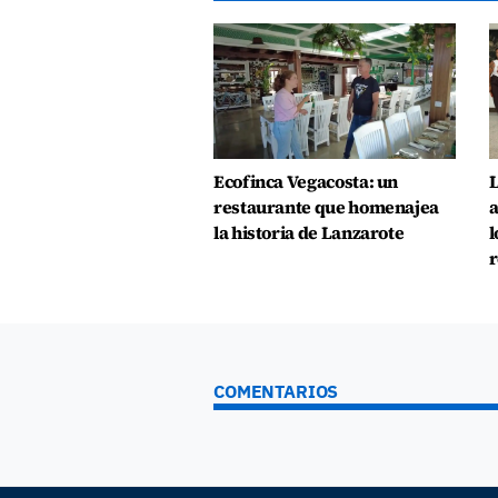
Ecofinca Vegacosta: un
L
restaurante que homenajea
a
la historia de Lanzarote
l
r
COMENTARIOS