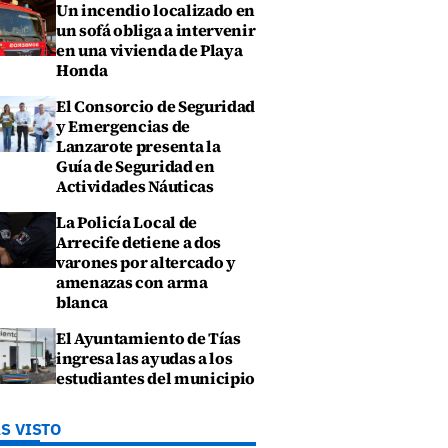
Un incendio localizado en
un sofá obliga a intervenir
en una vivienda de Playa
Honda
El Consorcio de Seguridad
y Emergencias de
Lanzarote presenta la
Guía de Seguridad en
Actividades Náuticas
La Policía Local de
Arrecife detiene a dos
varones por altercado y
amenazas con arma
blanca
El Ayuntamiento de Tías
ingresa las ayudas a los
estudiantes del municipio
S VISTO