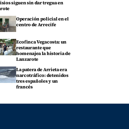
isios siguen sin dar tregua en
rote
Operación policial en el
centro de Arrecife
Ecofinca Vegacosta: un
restaurante que
homenajea la historia de
Lanzarote
La patera de Arrieta era
narcotráfico: detenidos
tres españoles y un
francés