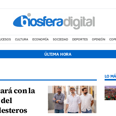
UCESOS
CULTURA
ECONOMÍA
SOCIEDAD
DEPORTES
OPINIÓN
COP
20:28 h.
El alcalde de Arrecife colabora para sofo
ÚLTIMA HORA
LO MÁ
ará con la
 del
lesteros