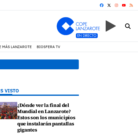
FACEBOOK
X
INSTAGRA
RS
YOUTUB
E MÁS LANZAROTE
BIOSFERA TV
car un incendio en una vivienda de Playa Honda
19:07 h.
Un incen
S VISTO
¿Dónde ver la final del
Mundial en Lanzarote?
Estos son los municipios
que instalarán pantallas
gigantes