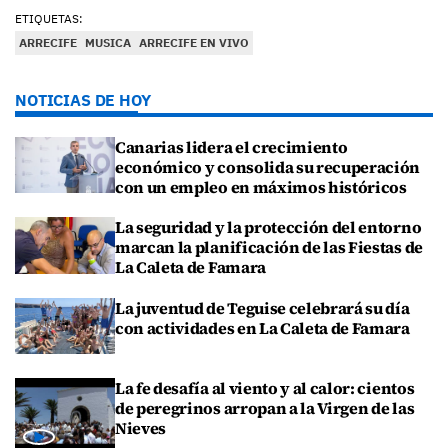
ETIQUETAS:
ARRECIFE
MUSICA
ARRECIFE EN VIVO
NOTICIAS DE HOY
Canarias lidera el crecimiento
económico y consolida su recuperación
con un empleo en máximos históricos
La seguridad y la protección del entorno
marcan la planificación de las Fiestas de
La Caleta de Famara
La juventud de Teguise celebrará su día
con actividades en La Caleta de Famara
La fe desafía al viento y al calor: cientos
de peregrinos arropan a la Virgen de las
Nieves