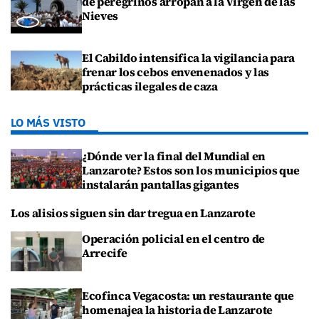
de peregrinos arropan a la Virgen de las
Nieves
El Cabildo intensifica la vigilancia para
frenar los cebos envenenados y las
prácticas ilegales de caza
LO MÁS VISTO
¿Dónde ver la final del Mundial en
Lanzarote? Estos son los municipios que
instalarán pantallas gigantes
Los alisios siguen sin dar tregua en Lanzarote
Operación policial en el centro de
Arrecife
Ecofinca Vegacosta: un restaurante que
homenajea la historia de Lanzarote