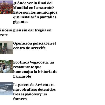
¿Dónde ver la final del
Mundial en Lanzarote?
Estos son los municipios
que instalarán pantallas
gigantes
isios siguen sin dar tregua en
rote
Operación policial en el
centro de Arrecife
Ecofinca Vegacosta: un
restaurante que
homenajea la historia de
Lanzarote
La patera de Arrieta era
narcotráfico: detenidos
tres españoles y un
francés