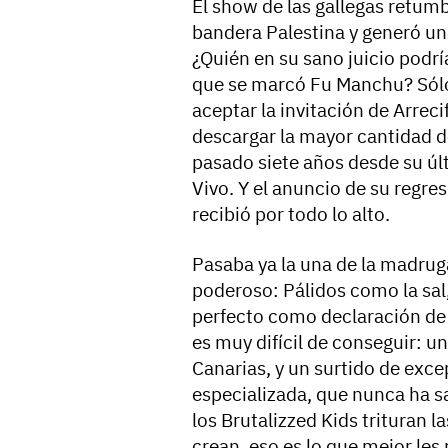
El show de las gallegas retum
bandera Palestina y generó un
¿Quién en su sano juicio podrí
que se marcó Fu Manchu? Sólo
aceptar la invitación de Arrec
descargar la mayor cantidad 
pasado siete años desde su úl
Vivo. Y el anuncio de su regres
recibió por todo lo alto.
Pasaba ya la una de la madrug
poderoso: Pálidos como la sa
perfecto como declaración de 
es muy difícil de conseguir: u
Canarias, y un surtido de exce
especializada, que nunca ha 
los Brutalizzed Kids trituran l
crean, eso es lo que mejor les