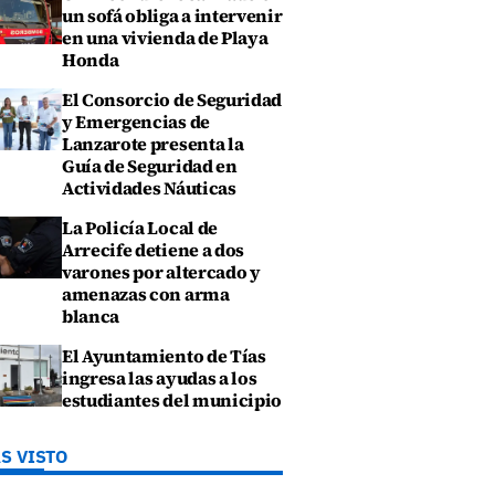
un sofá obliga a intervenir
en una vivienda de Playa
Honda
El Consorcio de Seguridad
y Emergencias de
Lanzarote presenta la
Guía de Seguridad en
Actividades Náuticas
La Policía Local de
Arrecife detiene a dos
varones por altercado y
amenazas con arma
blanca
El Ayuntamiento de Tías
ingresa las ayudas a los
estudiantes del municipio
S VISTO