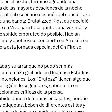
bó en el pecho, terminó agitando una
a de las mayores ovaciones de la noche.
a salir al escenario después del conciertazo
 una banda: Brutalizzed Kids, que decidió
ife en Vivo para tocar juntos una vez más y
de sonido embrutecido posible. Habían
timo y apoteósico concierto en Arrecife en
o a esta jornada especial del On Fire se
ada y su arranque no pudo ser más
l, un temazo grabado en Guamasa Estudios
intenciones. Los “Brutozz” tienen algo que
na legión de seguidores, sobre todo en
pcionales críticas de la prensa
sabido dónde demonios encajarles, porque
as etiquetas, beben de diferentes estilos y
 puede definir, un sonido metalero nuevo.