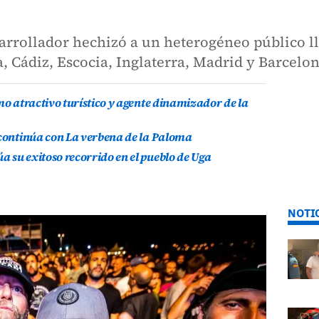
arrollador hechizó a un heterogéneo público ll
a, Cádiz, Escocia, Inglaterra, Madrid y Barcelo
mo atractivo turístico y agente dinamizador de la
 continúa con La verbena de la Paloma
 su exitoso recorrido en el pueblo de Uga
NOTI