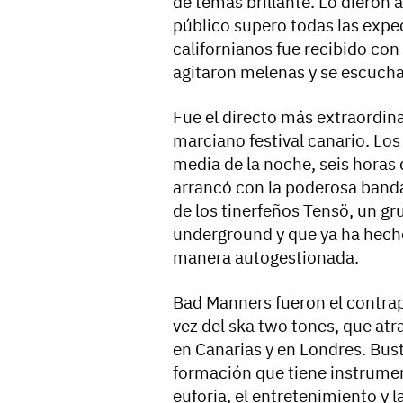
de temas brillante. Lo dieron 
público supero todas las expec
californianos fue recibido con
agitaron melenas y se escucha
Fue el directo más extraordina
marciano festival canario. Los
media de la noche, seis horas
arrancó con la poderosa band
de los tinerfeños Tensö, un g
underground y que ya ha hecho
manera autogestionada.
Bad Manners fueron el contrap
vez del ska two tones, que atr
en Canarias y en Londres. Bus
formación que tiene instrument
euforia, el entretenimiento y l