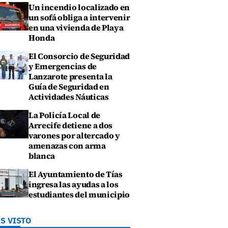
Un incendio localizado en
un sofá obliga a intervenir
en una vivienda de Playa
Honda
El Consorcio de Seguridad
y Emergencias de
Lanzarote presenta la
Guía de Seguridad en
Actividades Náuticas
La Policía Local de
Arrecife detiene a dos
varones por altercado y
amenazas con arma
blanca
El Ayuntamiento de Tías
ingresa las ayudas a los
estudiantes del municipio
S VISTO