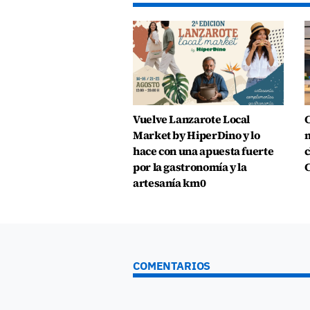
Vuelve Lanzarote Local
C
Market by HiperDino y lo
m
hace con una apuesta fuerte
c
por la gastronomía y la
C
artesanía km0
COMENTARIOS