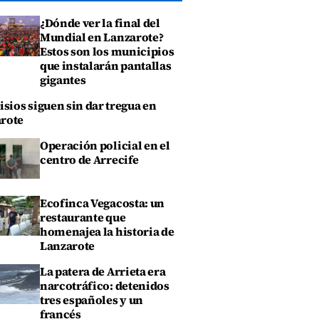
¿Dónde ver la final del
Mundial en Lanzarote?
Estos son los municipios
que instalarán pantallas
gigantes
isios siguen sin dar tregua en
rote
Operación policial en el
centro de Arrecife
Ecofinca Vegacosta: un
restaurante que
homenajea la historia de
Lanzarote
La patera de Arrieta era
narcotráfico: detenidos
tres españoles y un
francés