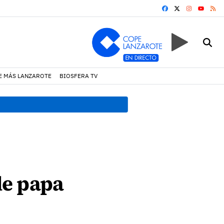
FACEBOOK
X
INSTAGRA
RS
YOUTUB
E MÁS LANZAROTE
BIOSFERA TV
19:07 h.
Un incendio locali
de papa