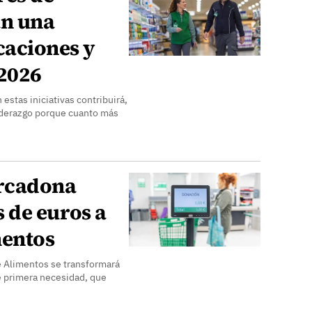
n una
aciones y
 2026
estas iniciativas contribuirá,
liderazgo porque cuanto más
ercadona
 de euros a
mentos
de Alimentos se transformará
e primera necesidad, que