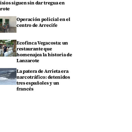
isios siguen sin dar tregua en
rote
Operación policial en el
centro de Arrecife
Ecofinca Vegacosta: un
restaurante que
homenajea la historia de
Lanzarote
La patera de Arrieta era
narcotráfico: detenidos
tres españoles y un
francés