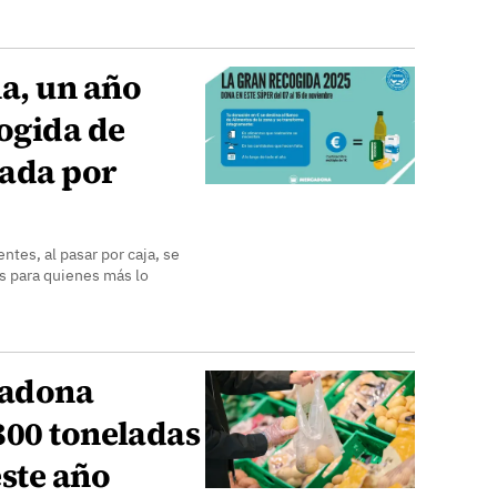
a, un año
ogida de
zada por
ntes, al pasar por caja, se
s para quienes más lo
cadona
800 toneladas
ste año