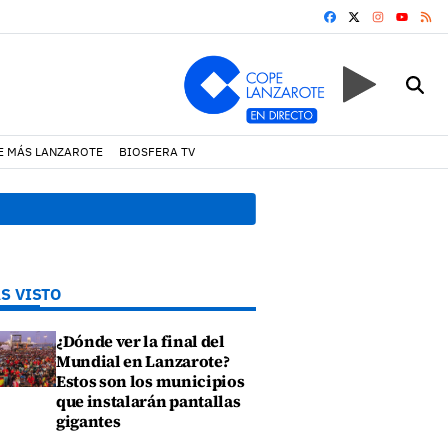
FACEBOOK
X
INSTAGRA
RS
YOUTUB
E MÁS LANZAROTE
BIOSFERA TV
19:07 h.
Un incendio locali
S VISTO
¿Dónde ver la final del
Mundial en Lanzarote?
Estos son los municipios
que instalarán pantallas
gigantes