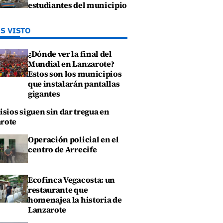
estudiantes del municipio
S VISTO
¿Dónde ver la final del
Mundial en Lanzarote?
Estos son los municipios
que instalarán pantallas
gigantes
isios siguen sin dar tregua en
rote
Operación policial en el
centro de Arrecife
Ecofinca Vegacosta: un
restaurante que
homenajea la historia de
Lanzarote