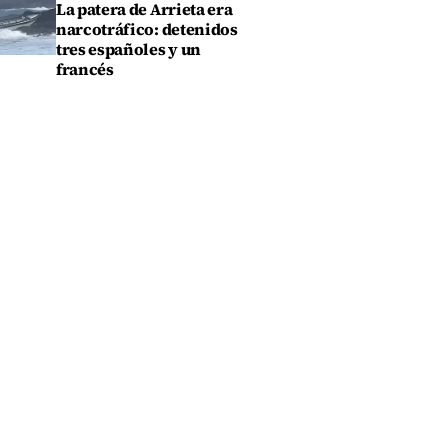
La patera de Arrieta era
narcotráfico: detenidos
tres españoles y un
francés