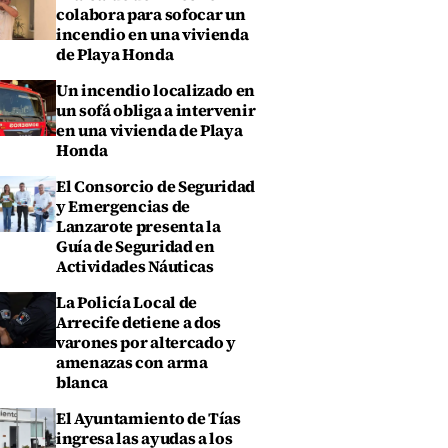
colabora para sofocar un
incendio en una vivienda
de Playa Honda
Un incendio localizado en
un sofá obliga a intervenir
en una vivienda de Playa
Honda
El Consorcio de Seguridad
y Emergencias de
Lanzarote presenta la
Guía de Seguridad en
Actividades Náuticas
La Policía Local de
Arrecife detiene a dos
varones por altercado y
amenazas con arma
blanca
El Ayuntamiento de Tías
ingresa las ayudas a los