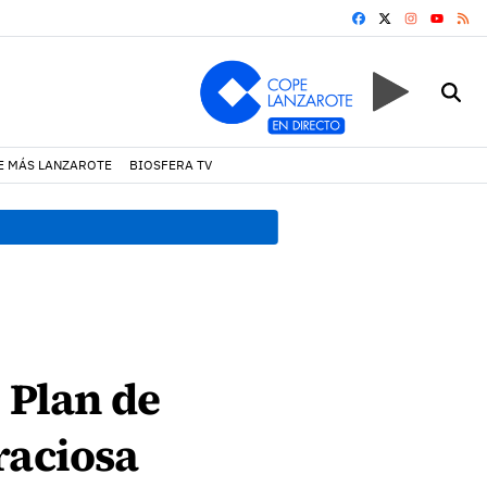
FACEBOOK
X
INSTAGRA
RS
YOUTUB
E MÁS LANZAROTE
BIOSFERA TV
19:07 h.
Un incendio locali
 Plan de
raciosa