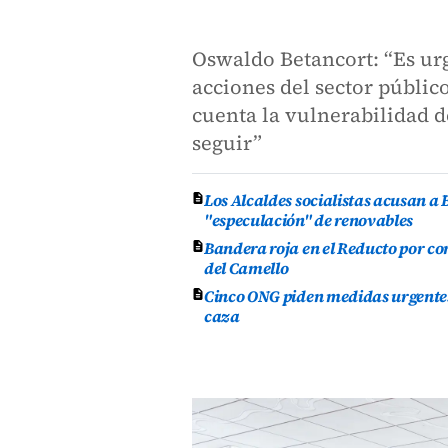
Oswaldo Betancort: “Es ur
acciones del sector públic
cuenta la vulnerabilidad de
seguir”
Los Alcaldes socialistas acusan a 
"especulación" de renovables
Bandera roja en el Reducto por co
del Camello
Cinco ONG piden medidas urgentes 
caza