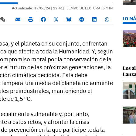
Actualizado:
17/06/24 |
12:41
| TIEMPO DE LECTURA: 5 MIN.
LO MÁ
osa, y el planeta en su conjunto, enfrentan
tica que afecta a toda la Humanidad. Y, según
l compromiso moral por la conservación de la
or el futuro de las próximas generaciones, la
Los al
Lanza
cción climática decidida. Esta debe
la temperatura media del planeta no aumente
eles preindustriales, manteniendo el
le de 1,5 ºC.
pecialmente vulnerable y, por tanto,
a estos retos, y afrontar la crisis
 de prevención en la que participe toda la