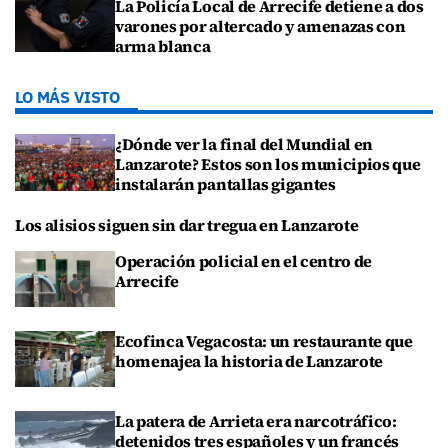
La Policía Local de Arrecife detiene a dos
varones por altercado y amenazas con
arma blanca
LO MÁS VISTO
¿Dónde ver la final del Mundial en
Lanzarote? Estos son los municipios que
instalarán pantallas gigantes
Los alisios siguen sin dar tregua en Lanzarote
Operación policial en el centro de
Arrecife
Ecofinca Vegacosta: un restaurante que
homenajea la historia de Lanzarote
La patera de Arrieta era narcotráfico:
detenidos tres españoles y un francés