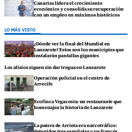
Canarias lidera el crecimiento
económico y consolida su recuperación
con un empleo en máximos históricos
LO MÁS VISTO
¿Dónde ver la final del Mundial en
Lanzarote? Estos son los municipios que
instalarán pantallas gigantes
Los alisios siguen sin dar tregua en Lanzarote
Operación policial en el centro de
Arrecife
Ecofinca Vegacosta: un restaurante que
homenajea la historia de Lanzarote
La patera de Arrieta era narcotráfico:
detenidos tres españoles y un francés