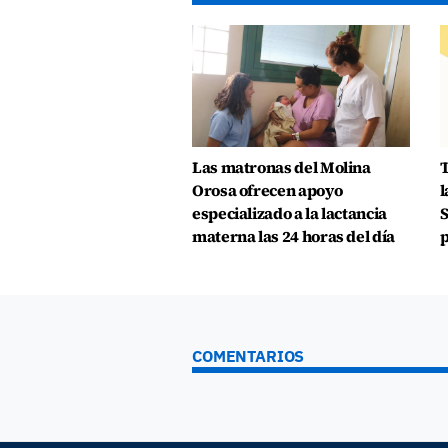
Las matronas del Molina
T
Orosa ofrecen apoyo
l
especializado a la lactancia
S
materna las 24 horas del día
p
COMENTARIOS