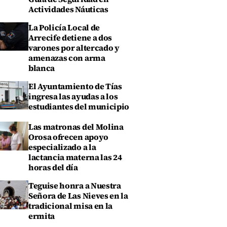
Actividades Náuticas
La Policía Local de
Arrecife detiene a dos
varones por altercado y
amenazas con arma
blanca
El Ayuntamiento de Tías
ingresa las ayudas a los
estudiantes del municipio
Las matronas del Molina
Orosa ofrecen apoyo
especializado a la
lactancia materna las 24
horas del día
Teguise honra a Nuestra
Señora de Las Nieves en la
tradicional misa en la
ermita