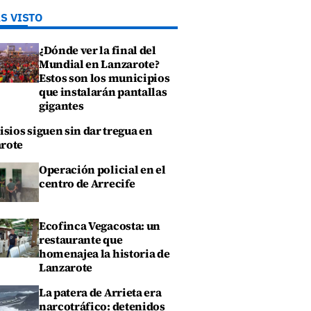
S VISTO
¿Dónde ver la final del
Mundial en Lanzarote?
Estos son los municipios
que instalarán pantallas
gigantes
isios siguen sin dar tregua en
rote
Operación policial en el
centro de Arrecife
Ecofinca Vegacosta: un
restaurante que
homenajea la historia de
Lanzarote
La patera de Arrieta era
narcotráfico: detenidos