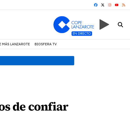
FACEBOOK
X
INSTAGRA
RS
YOUTUB
E MÁS LANZAROTE
BIOSFERA TV
13:09 h.
La Policía Local d
os de confiar