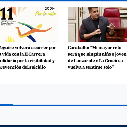
eguise volverá a correr por
Caraballo: “Mi mayor reto
a vida con la II Carrera
será que ningún niño o joven
olidaria por la visibilidad y
de Lanzarote y La Graciosa
revención del suicidio
vuelva a sentirse solo”