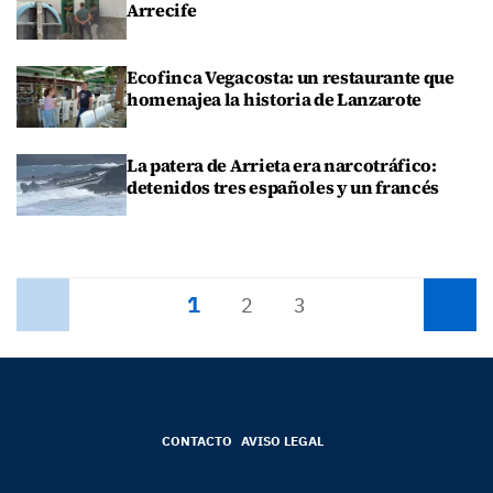
Arrecife
Ecofinca Vegacosta: un restaurante que
homenajea la historia de Lanzarote
La patera de Arrieta era narcotráfico:
detenidos tres españoles y un francés
1
Anterior
2
3
Siguiente
CONTACTO
AVISO LEGAL