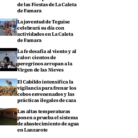
de las Fiestas de La Caleta
de Famara
La juventud de Teguise
celebrará su día con
actividades en La Caleta
de Famara
La fe desafía al viento y al
calor: cientos de
peregrinos arropan a la
Virgen de las Nieves
El Cabildo intensifica la
vigilancia para frenar los
cebos envenenados y las
prácticas ilegales de caza
Las altas temperaturas
ponen a prueba el sistema
de abastecimiento de agua
en Lanzarote