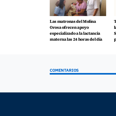
Las matronas del Molina
T
Orosa ofrecen apoyo
l
especializado a la lactancia
S
materna las 24 horas del día
p
COMENTARIOS