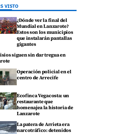
S VISTO
¿Dónde ver la final del
Mundial en Lanzarote?
Estos son los municipios
que instalarán pantallas
gigantes
isios siguen sin dar tregua en
rote
Operación policial en el
centro de Arrecife
Ecofinca Vegacosta: un
restaurante que
homenajea la historia de
Lanzarote
La patera de Arrieta era
narcotráfico: detenidos