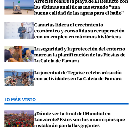
Arrecife reabre la playa de El Reducto con
las últimas analíticas mostrando "una
buena calidad de las aguas para el baño"
Canarias lidera el crecimiento
económico y consolida su recuperación
con un empleo en máximos históricos
La seguridad y la protección del entorno
marcan la planificación de las Fiestas de
La Caleta de Famara
La juventud de Teguise celebrará su día
con actividades en La Caleta de Famara
LO MÁS VISTO
¿Dónde ver la final del Mundial en
Lanzarote? Estos son los municipios que
instalarán pantallas gigantes