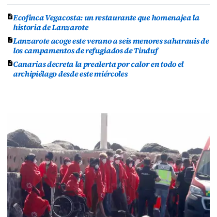
Ecofinca Vegacosta: un restaurante que homenajea la
historia de Lanzarote
Lanzarote acoge este verano a seis menores saharauis de
los campamentos de refugiados de Tinduf
Canarias decreta la prealerta por calor en todo el
archipiélago desde este miércoles