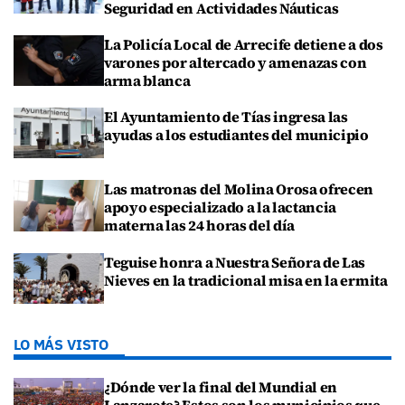
Seguridad en Actividades Náuticas
La Policía Local de Arrecife detiene a dos
varones por altercado y amenazas con
arma blanca
El Ayuntamiento de Tías ingresa las
ayudas a los estudiantes del municipio
Las matronas del Molina Orosa ofrecen
apoyo especializado a la lactancia
materna las 24 horas del día
Teguise honra a Nuestra Señora de Las
Nieves en la tradicional misa en la ermita
LO MÁS VISTO
¿Dónde ver la final del Mundial en
Lanzarote? Estos son los municipios que