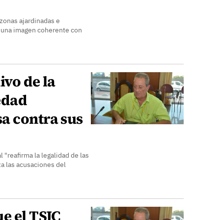
 zonas ajardinadas e
ar una imagen coherente con
ivo de la
edad
a contra sus
 "reafirma la legalidad de las
za las acusaciones del
e el TSJC