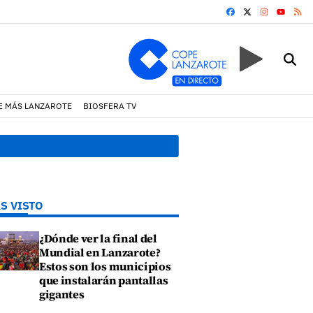
FACEBOOK
X
INSTAGRA
RS
YOUTUB
E MÁS LANZAROTE
BIOSFERA TV
19:07 h.
Un incendio locali
S VISTO
¿Dónde ver la final del
Mundial en Lanzarote?
Estos son los municipios
que instalarán pantallas
gigantes