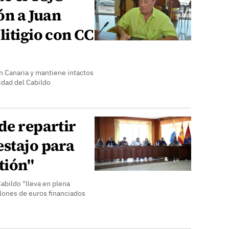
ón a Juan
litigio con CC
ón Canaria y mantiene intactos
idad del Cabildo
de repartir
estajo para
tión"
abildo "lleva en plena
llones de euros financiados