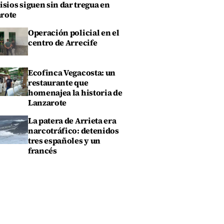
isios siguen sin dar tregua en
rote
Operación policial en el
centro de Arrecife
Ecofinca Vegacosta: un
restaurante que
homenajea la historia de
Lanzarote
La patera de Arrieta era
narcotráfico: detenidos
tres españoles y un
francés