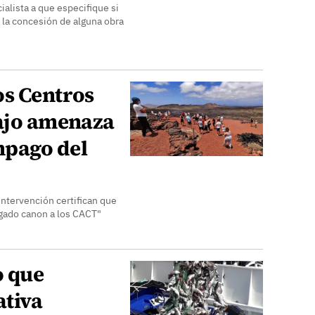
cialista a que especifique si
 la concesión de alguna obra
os Centros
bajo amenaza
mpago del
Intervención certifican que
gado canon a los CACT"
o que
ativa