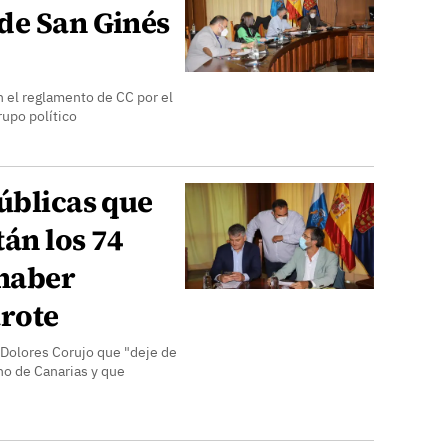
de San Ginés
 el reglamento de CC por el
rupo político
úblicas que
án los 74
 haber
arote
a Dolores Corujo que "deje de
no de Canarias y que