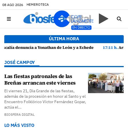
HEMEROTECA
08 AGO 2026
ÚLTIMA HORA
ón y a Echedey Eugenio por presuntas anomalías en contratos festivos
17:11 h.
Arrecife reabre la playa de El Reducto con las últi
JOSÉ CAMPOY
Las fiestas patronales de las
Breñas arrancan este viernes
El viernes 21, Día Grande de las fiestas,
además de la procesión en honor al Santo y el
Encuentro Folklórico Víctor Fernández Gopar,
actúa el…
BIOSFERA DIGITAL
LO MÁS VISTO