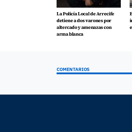
La Policía Local de Arrecife
E
detiene a dos varones por
i
altercado y amenazas con
e
arma blanca
COMENTARIOS