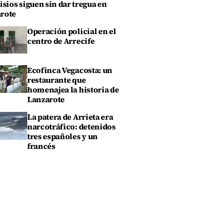
isios siguen sin dar tregua en
rote
Operación policial en el
centro de Arrecife
Ecofinca Vegacosta: un
restaurante que
homenajea la historia de
Lanzarote
La patera de Arrieta era
narcotráfico: detenidos
tres españoles y un
francés