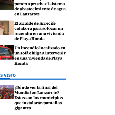
ponen a prueba el sistema
de abastecimiento de agua
en Lanzarote
El alcalde de Arrecife
colabora para sofocar un
incendio en una vivienda
de Playa Honda
Un incendio localizado en
un sofá obliga a intervenir
en una vivienda de Playa
Honda
S VISTO
¿Dónde ver la final del
Mundial en Lanzarote?
Estos son los municipios
que instalarán pantallas
gigantes