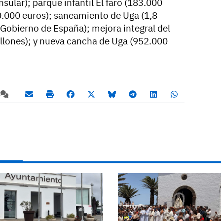
sular); parque infantil El faro (183.000
0.000 euros); saneamiento de Uga (1,8
 Gobierno de España); mejora integral del
illones); y nueva cancha de Uga (952.000