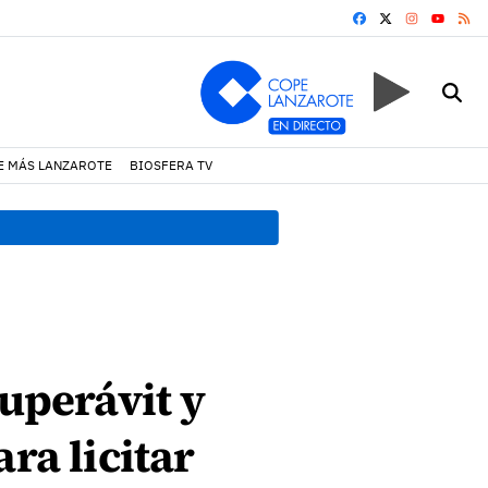
FACEBOOK
X
INSTAGRA
RS
YOUTUB
E MÁS LANZAROTE
BIOSFERA TV
09:39 h.
Las altas temperat
superávit y
ra licitar