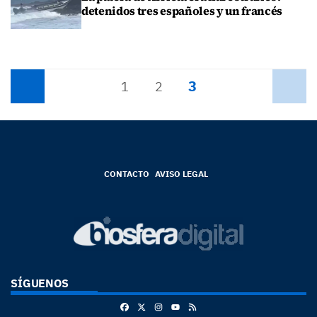
detenidos tres españoles y un francés
3
Anterior
1
2
Siguiente
CONTACTO
AVISO LEGAL
SÍGUENOS
Facebook
X
Instagram
RSS
Youtube