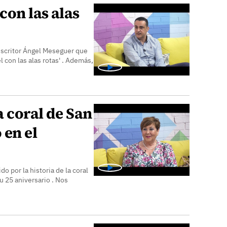
con las alas
escritor Ángel Meseguer que
l con las alas rotas' . Además,
a coral de San
 en el
o por la historia de la coral
 25 aniversario . Nos