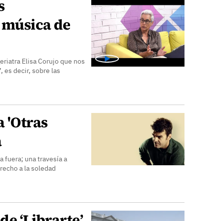
s
a música de
riatra Elisa Corujo que nos
, es decir, sobre las
a 'Otras
a
a fuera; una travesía a
recho a la soledad
de ‘Librarte’