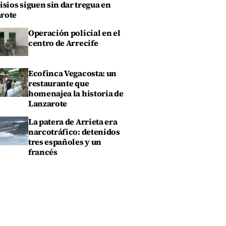
isios siguen sin dar tregua en
rote
Operación policial en el
centro de Arrecife
Ecofinca Vegacosta: un
restaurante que
homenajea la historia de
Lanzarote
La patera de Arrieta era
narcotráfico: detenidos
tres españoles y un
francés