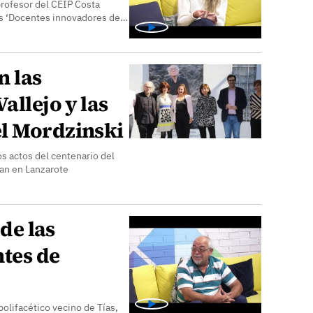
rofesor del CEIP Costa
as ‘Docentes innovadores de…
n las
allejo y las
l Mordzinski
los actos del centenario del
an en Lanzarote
 de las
ntes de
olifacético vecino de Tías,