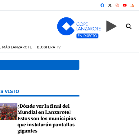
FACEBOOK
X
INSTAGRA
RS
YOUTUB
E MÁS LANZAROTE
BIOSFERA TV
17:11 h.
Arrecife reabre la p
S VISTO
¿Dónde ver la final del
Mundial en Lanzarote?
Estos son los municipios
que instalarán pantallas
gigantes