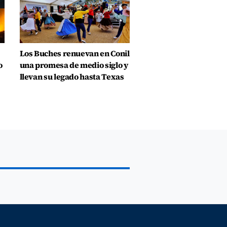
Los Buches renuevan en Conil
o
una promesa de medio siglo y
llevan su legado hasta Texas