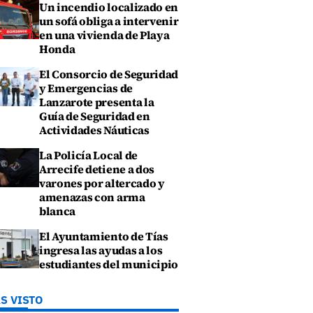
Un incendio localizado en
un sofá obliga a intervenir
en una vivienda de Playa
Honda
El Consorcio de Seguridad
y Emergencias de
Lanzarote presenta la
Guía de Seguridad en
Actividades Náuticas
La Policía Local de
Arrecife detiene a dos
varones por altercado y
amenazas con arma
blanca
El Ayuntamiento de Tías
ingresa las ayudas a los
estudiantes del municipio
S VISTO