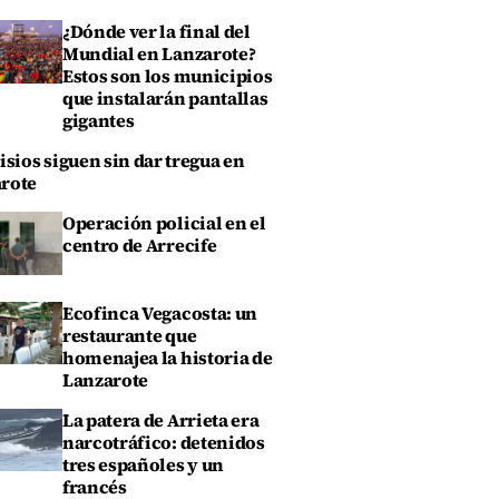
¿Dónde ver la final del
Mundial en Lanzarote?
Estos son los municipios
que instalarán pantallas
gigantes
isios siguen sin dar tregua en
rote
Operación policial en el
centro de Arrecife
Ecofinca Vegacosta: un
restaurante que
homenajea la historia de
Lanzarote
La patera de Arrieta era
narcotráfico: detenidos
tres españoles y un
francés