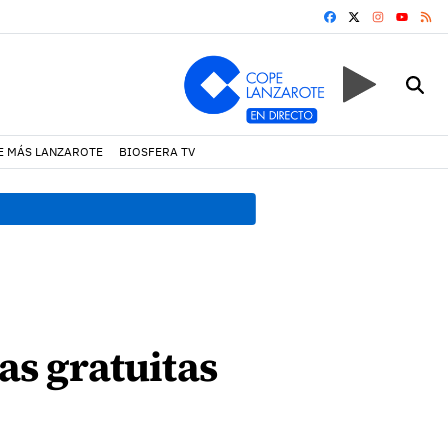
FACEBOOK
X
INSTAGRA
RS
YOUTUB
E MÁS LANZAROTE
BIOSFERA TV
19:07 h.
Un incendio locali
as gratuitas