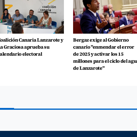
oalición Canaria Lanzarote y
Bergaz exige al Gobierno
a Graciosa aprueba su
canario "enmendar el error
alendario electoral
de 2025 y activar los 15
millones para el ciclo del agu
de Lanzarote"