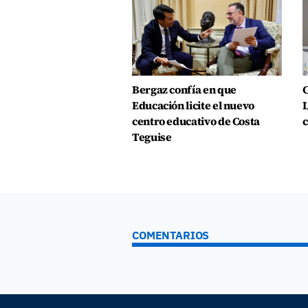
Bergaz confía en que
C
Educación licite el nuevo
L
centro educativo de Costa
c
Teguise
COMENTARIOS