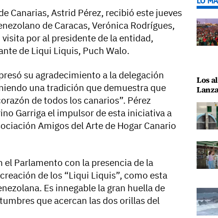
LO MÁ
e Canarias, Astrid Pérez, recibió este jueves
Venezolano de Caracas, Verónica Rodrígues,
sita por al presidente de la entidad,
ante de Liqui Liquis, Puch Walo.
presó su agradecimiento a la delegación
Los al
niendo una tradición que demuestra que
Lanza
corazón de todos los canarios”. Pérez
ino Garriga el impulsor de esta iniciativa a
Asociación Amigos del Arte de Hogar Canario
n el Parlamento con la presencia de la
creación de los “Liqui Liquis”, como esta
venezolana. Es innegable la gran huella de
tumbres que acercan las dos orillas del