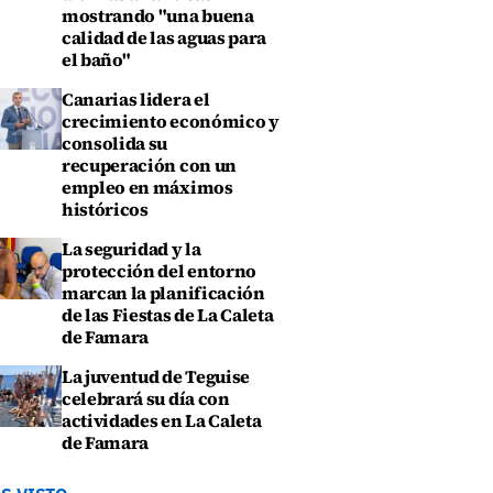
mostrando "una buena
calidad de las aguas para
el baño"
Canarias lidera el
crecimiento económico y
consolida su
recuperación con un
empleo en máximos
históricos
La seguridad y la
protección del entorno
marcan la planificación
de las Fiestas de La Caleta
de Famara
La juventud de Teguise
celebrará su día con
actividades en La Caleta
de Famara