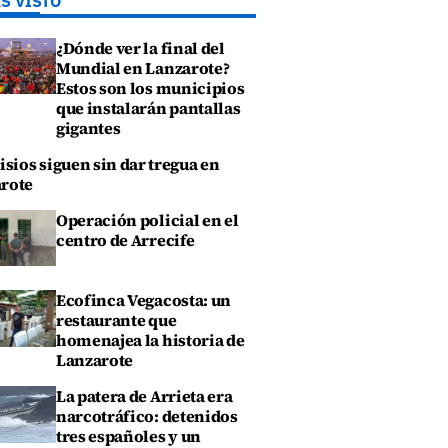
S VISTO
¿Dónde ver la final del
Mundial en Lanzarote?
Estos son los municipios
que instalarán pantallas
gigantes
isios siguen sin dar tregua en
rote
Operación policial en el
centro de Arrecife
Ecofinca Vegacosta: un
restaurante que
homenajea la historia de
Lanzarote
La patera de Arrieta era
narcotráfico: detenidos
tres españoles y un