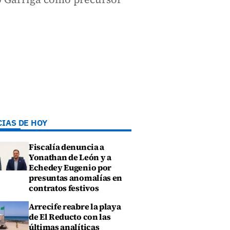
CIAS DE HOY
Fiscalía denuncia a
Yonathan de León y a
Echedey Eugenio por
presuntas anomalías en
contratos festivos
Arrecife reabre la playa
de El Reducto con las
últimas analíticas