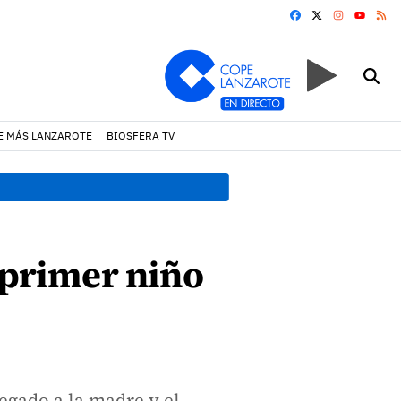
FACEBOOK
X
INSTAGRA
RS
YOUTUB
E MÁS LANZAROTE
BIOSFERA TV
13:20 h.
Lava Live Festival
 primer niño
egado a la madre y el