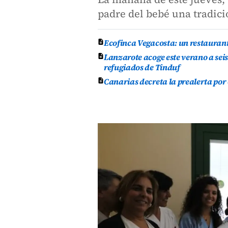
padre del bebé una tradici
Ecofinca Vegacosta: un restauran
Lanzarote acoge este verano a se
refugiados de Tinduf
Canarias decreta la prealerta por 