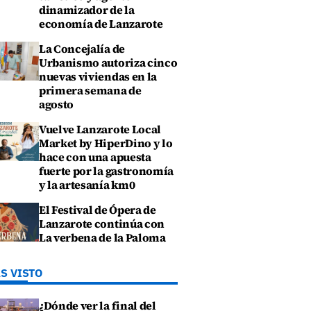
dinamizador de la
economía de Lanzarote
La Concejalía de
Urbanismo autoriza cinco
nuevas viviendas en la
primera semana de
agosto
Vuelve Lanzarote Local
Market by HiperDino y lo
hace con una apuesta
fuerte por la gastronomía
y la artesanía km0
El Festival de Ópera de
Lanzarote continúa con
La verbena de la Paloma
S VISTO
¿Dónde ver la final del