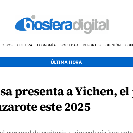
UCESOS
CULTURA
ECONOMÍA
SOCIEDAD
DEPORTES
OPINIÓN
COP
ÚLTIMA HORA
sa presenta a Yichen, el
zarote este 2025
el personal de paritorio y ginecología han entr