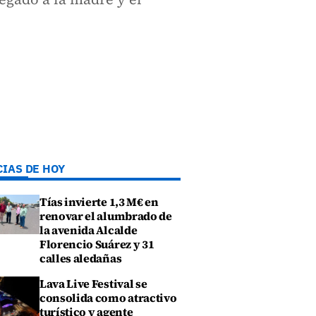
CIAS DE HOY
Tías invierte 1,3 M€ en
renovar el alumbrado de
la avenida Alcalde
Florencio Suárez y 31
calles aledañas
Lava Live Festival se
consolida como atractivo
turístico y agente