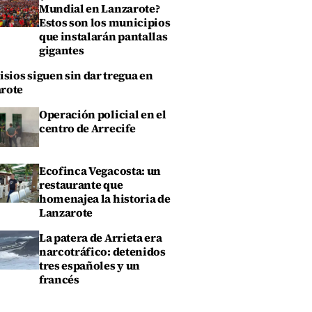
Mundial en Lanzarote?
Estos son los municipios
que instalarán pantallas
gigantes
isios siguen sin dar tregua en
rote
Operación policial en el
centro de Arrecife
Ecofinca Vegacosta: un
restaurante que
homenajea la historia de
Lanzarote
La patera de Arrieta era
narcotráfico: detenidos
tres españoles y un
francés