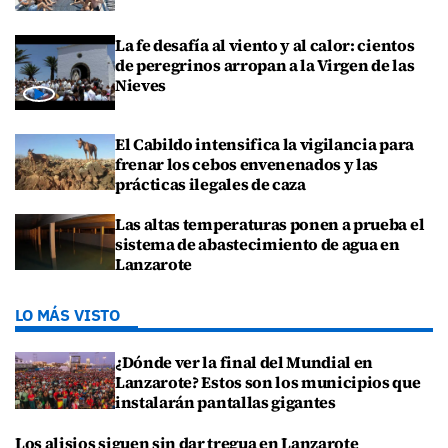
La fe desafía al viento y al calor: cientos
de peregrinos arropan a la Virgen de las
Nieves
El Cabildo intensifica la vigilancia para
frenar los cebos envenenados y las
prácticas ilegales de caza
Las altas temperaturas ponen a prueba el
sistema de abastecimiento de agua en
Lanzarote
LO MÁS VISTO
¿Dónde ver la final del Mundial en
Lanzarote? Estos son los municipios que
instalarán pantallas gigantes
Los alisios siguen sin dar tregua en Lanzarote