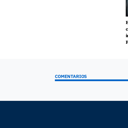
E
c
i
P
COMENTARIOS