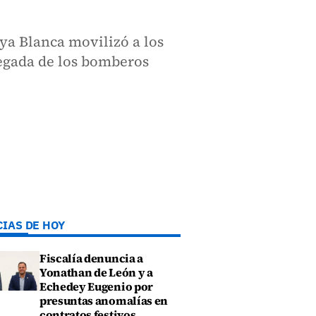
aya Blanca movilizó a los
legada de los bomberos
CIAS DE HOY
Fiscalía denuncia a
Yonathan de León y a
Echedey Eugenio por
presuntas anomalías en
contratos festivos