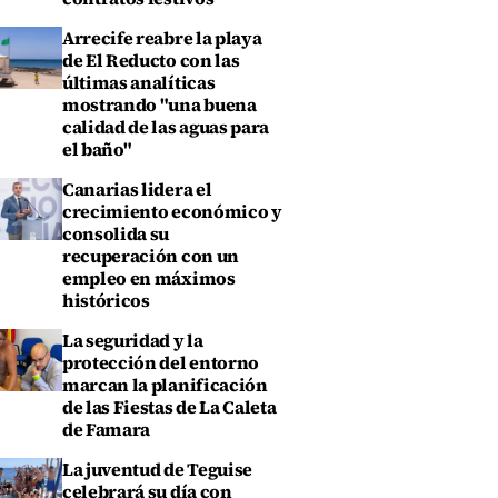
Arrecife reabre la playa
de El Reducto con las
últimas analíticas
mostrando "una buena
calidad de las aguas para
el baño"
Canarias lidera el
crecimiento económico y
consolida su
recuperación con un
empleo en máximos
históricos
La seguridad y la
protección del entorno
marcan la planificación
de las Fiestas de La Caleta
de Famara
La juventud de Teguise
celebrará su día con