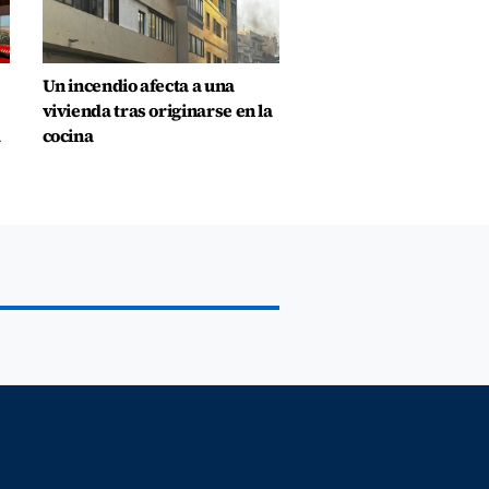
Un incendio afecta a una
vivienda tras originarse en la
a
cocina