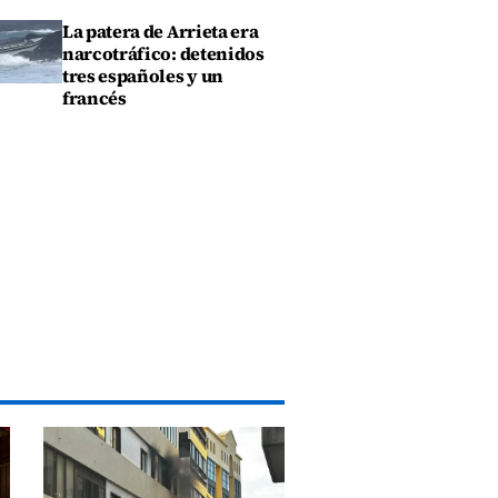
La patera de Arrieta era
narcotráfico: detenidos
tres españoles y un
francés