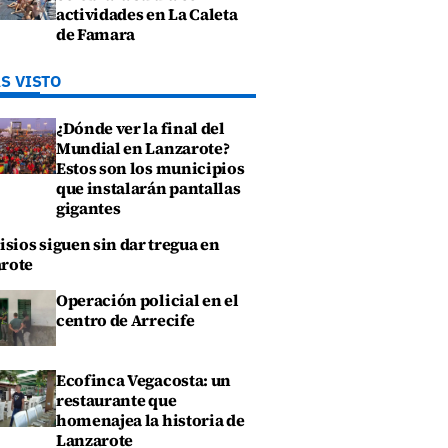
actividades en La Caleta
de Famara
S VISTO
¿Dónde ver la final del
Mundial en Lanzarote?
Estos son los municipios
que instalarán pantallas
gigantes
isios siguen sin dar tregua en
rote
Operación policial en el
centro de Arrecife
Ecofinca Vegacosta: un
restaurante que
homenajea la historia de
Lanzarote