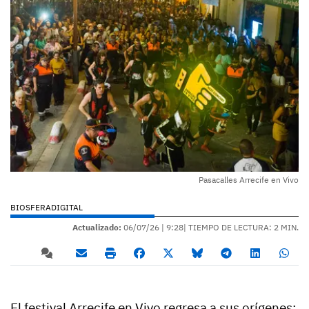
Pasacalles Arrecife en Vivo
BIOSFERADIGITAL
Actualizado:
06/07/26 |
9:28
| TIEMPO DE LECTURA: 2 MIN.
El festival Arrecife en Vivo regresa a sus orígenes: