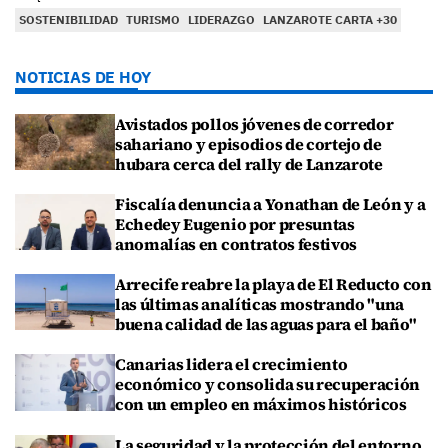
SOSTENIBILIDAD
TURISMO
LIDERAZGO
LANZAROTE CARTA +30
NOTICIAS DE HOY
Avistados pollos jóvenes de corredor
sahariano y episodios de cortejo de
hubara cerca del rally de Lanzarote
Fiscalía denuncia a Yonathan de León y a
Echedey Eugenio por presuntas
anomalías en contratos festivos
Arrecife reabre la playa de El Reducto con
las últimas analíticas mostrando "una
buena calidad de las aguas para el baño"
Canarias lidera el crecimiento
económico y consolida su recuperación
con un empleo en máximos históricos
La seguridad y la protección del entorno