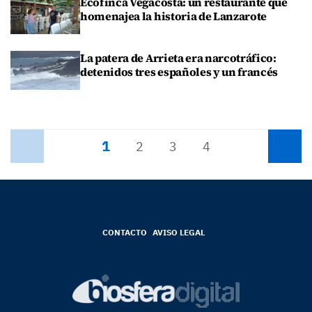
Ecofinca Vegacosta: un restaurante que
homenajea la historia de Lanzarote
La patera de Arrieta era narcotráfico:
detenidos tres españoles y un francés
1
Anterior
2
3
4
Siguiente
CONTACTO
AVISO LEGAL