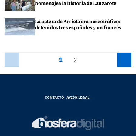
homenajea la historia de Lanzarote
La patera de Arrieta era narcotráfico:
detenidos tres españoles y un francés
1
Anterior
2
Siguiente
CONTACTO
AVISO LEGAL