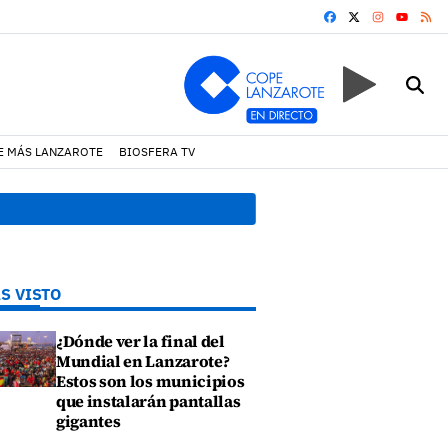
FACEBOOK
X
INSTAGRA
RS
YOUTUB
E MÁS LANZAROTE
BIOSFERA TV
08:49 h.
Avistados pollos j
S VISTO
¿Dónde ver la final del
Mundial en Lanzarote?
Estos son los municipios
que instalarán pantallas
gigantes