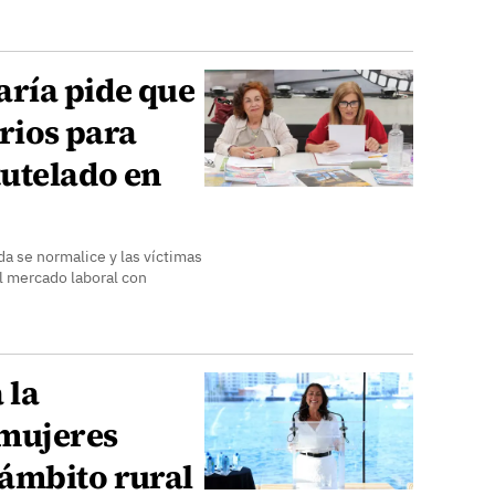
aría pide que
erios para
tutelado en
a se normalice y las víctimas
el mercado laboral con
 la
 mujeres
ámbito rural