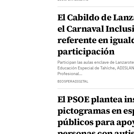
El Cabildo de Lanz
el Carnaval Inclus
referente en igual
participación
Participan las aulas enclave de Lanzarote
Educación Especial de Tahíche, ADISLA
Profesional…
BIOSFERADIGITAL
El PSOE plantea in
pictogramas en es
públicos para apo
personas con aut