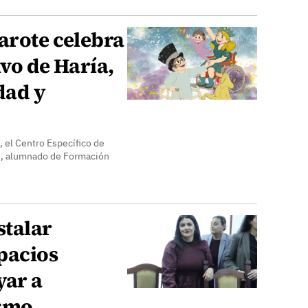
arote celebra
ivo de Haría,
dad y
, el Centro Específico de
N, alumnado de Formación
stalar
pacios
yar a
ismo