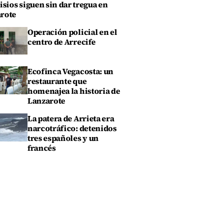
isios siguen sin dar tregua en
rote
Operación policial en el
centro de Arrecife
Ecofinca Vegacosta: un
restaurante que
homenajea la historia de
Lanzarote
La patera de Arrieta era
narcotráfico: detenidos
tres españoles y un
francés