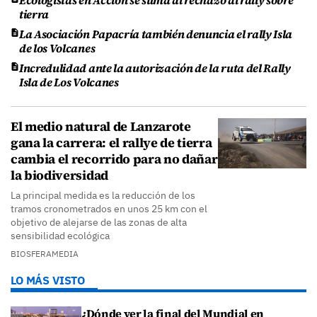
Ecologistas en Acción se suma al rechazo al rally sobre
tierra
La Asociación Papacría también denuncia el rally Isla
de los Volcanes
Incredulidad ante la autorización de la ruta del Rally
Isla de Los Volcanes
El medio natural de Lanzarote
gana la carrera: el rallye de tierra
cambia el recorrido para no dañar
la biodiversidad
La principal medida es la reducción de los
tramos cronometrados en unos 25 km con el
objetivo de alejarse de las zonas de alta
sensibilidad ecológica
BIOSFERAMEDIA
LO MÁS VISTO
¿Dónde ver la final del Mundial en